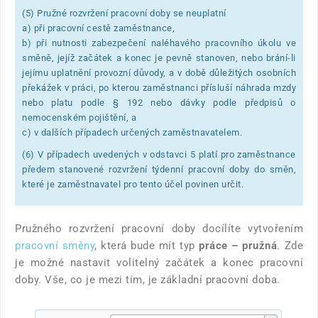
(5) Pružné rozvržení pracovní doby se neuplatní
a) při pracovní cestě zaměstnance,
b) při nutnosti zabezpečení naléhavého pracovního úkolu ve
směně, jejíž začátek a konec je pevně stanoven, nebo brání-li
jejímu uplatnění provozní důvody, a v době důležitých osobních
překážek v práci, po kterou zaměstnanci přísluší náhrada mzdy
nebo platu podle § 192 nebo dávky podle předpisů o
nemocenském pojištění, a
c) v dalších případech určených zaměstnavatelem.
(6) V případech uvedených v odstavci 5 platí pro zaměstnance
předem stanovené rozvržení týdenní pracovní doby do směn,
které je zaměstnavatel pro tento účel povinen určit.
Pružného rozvržení pracovní doby docílíte vytvořením
pracovní směny
, která bude mít typ
práce – pružná
. Zde
je možné nastavit volitelný začátek a konec pracovní
doby. Vše, co je mezi tím, je základní pracovní doba.