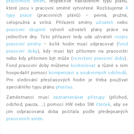
pracovních směn
, respektive nastavením typů plánů,
které jsou v pracovní směně vytvořené. Rozlišujeme
4
typy práce
(pracovních plánů) – pevná, pružná,
celopružná a volná. Přiřazení směny
uživateli
nebo
pracovní skupině
vytvoří uživateli plány práce na
jednotlivé dny. Toto přiřazení tedy udá uživateli
rozpis
pracovní směny
– kolik hodin musí odpracovat (
fond
pracovní doby
), kdy musí být přítomen na pracovišti
nebo kdy přítomen být může (
rozvržení pracovní doby
).
Fond pracovní doby můžeme
kontrolovat
a různě s ním
hospodařit pomocí
kompenzací a soukromých odchodů
.
Pro sledování přesčasových hodin je třeba používat
speciálního typu plánu
přesčas
.
Zaměstnanci musí
zaznamenávat přístupy
(příchod,
odchod, pauza, …) pomocí HW nebo SW
čteček
, aby se
jim odpracovaná doba počítala podle předepsaných
pracovních směn
.