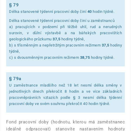
§ 79
Délka stanovené týdenní pracovní doby činí
40
hodin týdně.
Délka stanovené týdenní pracovní doby činí u zaměstnanců
a) pracujících v podzemí při těžbě uhlí, rud a nerudných
surovin, v důlní výstavbě a na báňských pracovištích
geologického průzkumu
37,5
hodiny týdně,
b) s třísměnným a nepřetržitým pracovním režimem
37,5
hodiny
týdně,
c) s dvousměnným pracovním režimem
38,75
hodiny týdně.
§ 79a
U zaměstnance mladšího než 18 let nesmí délka směny v
jednotlivých dnech překročit 8 hodin a ve více základních
pracovněprávních vztazích podle § 3 nesmí délka týdenní
pracovní doby ve svém souhrnu překročit 40 hodin týdně.
Fond pracovní doby (hodnotu, kterou má zaměstnanec
ideálně odpracovat) stanovíte nastavením hodnoty