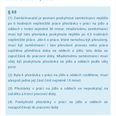
§ 88
(1) Zaměstnavatel je povinen poskytnout zaměstnanci nejdéle
po 6 hodinách nepřetržité práce přestávku v práci na jídlo a
oddech v trvání nejméně 30 minut; mladistvému zaměstnanci
musí být tato přestávka poskytnuta nejdéle po 4,5 hodinách
nepřetržité práce. Jde-li o práce, které nemohou být přerušeny,
musí být zaměstnanci i bez přerušení provozu nebo práce
zajištěna přiměřená doba na oddech a jídlo; tato doba se
započítává do pracovní doby. Mladistvému zaměstnanci musí
vždy být poskytnuta přestávka na jídlo a oddech podle věty
první.
(2) Byla-li přestávka v práci na jídlo a oddech rozdělena, musí
alespoň jedna její část činit nejméně 15 minut.
(3) Přestávky v práci na jídlo a oddech se neposkytují na
začátku a konci pracovní doby.
(4) Poskytnuté přestávky v práci na jídlo a oddech se
nezapočítávají do pracovní doby.