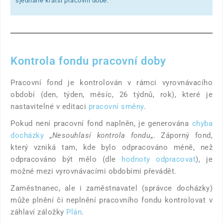
sjednané kratší pracovní době.
Kontrola fondu pracovní doby
Pracovní fond je kontrolován v rámci vyrovnávacího
období (den, týden, měsíc, 26 týdnů, rok), které je
nastavitelné v editaci
pracovní směny
.
Pokud není pracovní fond naplněn, je generována
chyba
docházky
„
Nesouhlasí kontrola fondu
„. Záporný fond,
který vzniká tam, kde bylo odpracováno méně, než
odpracováno být mělo (dle
hodnoty odpracovat
), je
možné mezi vyrovnávacími obdobími převádět.
Zaměstnanec, ale i zaměstnavatel (správce docházky)
může plnění či neplnění pracovního fondu kontrolovat v
záhlaví záložky
Plán
.