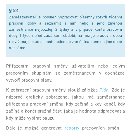
§ 84
Zaměstnavatel je povinen vypracovat písemný rozvrh týdenní
pracovní doby a seznámit s ním nebo s jeho změnou
zaměstnance nejpozději 2 týdny a v případě konta pracovní
doby 1 týden před začátkem období, na něž je pracovní doba
rozvržena, pokud se nedohodne se zaměstnancem na jiné době
seznámení.
Přiřazením pracovní směny uživatelům nebo celým
pracovním skupinám se zaměstnancům v docházce
vytvoří pracovní plány.
K zobrazení pracovní směny slouží záložka
Plán
. Zde je
názorně graficky zobrazeno, jakou má zaměstnanec
přiřazenou pracovní směnu, kdy začíná a kdy končí, kdy
začíná a končí pružná část, jaká je hodnota odpracovat a
kdy může vybírat pauzu.
Dále je možné generovat
reporty
pracovních směn –