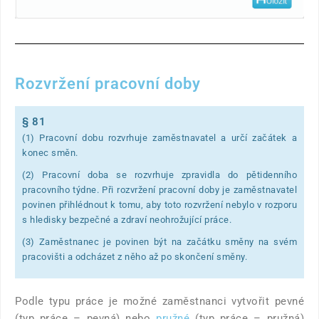
Rozvržení pracovní doby
§ 81
(1) Pracovní dobu rozvrhuje zaměstnavatel a určí začátek a
konec směn.
(2) Pracovní doba se rozvrhuje zpravidla do pětidenního
pracovního týdne. Při rozvržení pracovní doby je zaměstnavatel
povinen přihlédnout k tomu, aby toto rozvržení nebylo v rozporu
s hledisky bezpečné a zdraví neohrožující práce.
(3) Zaměstnanec je povinen být na začátku směny na svém
pracovišti a odcházet z něho až po skončení směny.
Podle typu práce je možné zaměstnanci vytvořit pevné
(typ práce – pevná) nebo
pružné
(typ práce – pružná)