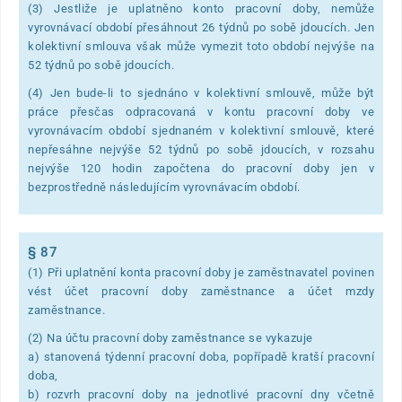
(3) Jestliže je uplatněno konto pracovní doby, nemůže
vyrovnávací období přesáhnout 26 týdnů po sobě jdoucích. Jen
kolektivní smlouva však může vymezit toto období nejvýše na
52 týdnů po sobě jdoucích.
(4) Jen bude-li to sjednáno v kolektivní smlouvě, může být
práce přesčas odpracovaná v kontu pracovní doby ve
vyrovnávacím období sjednaném v kolektivní smlouvě, které
nepřesáhne nejvýše 52 týdnů po sobě jdoucích, v rozsahu
nejvýše 120 hodin započtena do pracovní doby jen v
bezprostředně následujícím vyrovnávacím období.
§ 87
(1) Při uplatnění konta pracovní doby je zaměstnavatel povinen
vést účet pracovní doby zaměstnance a účet mzdy
zaměstnance.
(2) Na účtu pracovní doby zaměstnance se vykazuje
a) stanovená týdenní pracovní doba, popřípadě kratší pracovní
doba,
b) rozvrh pracovní doby na jednotlivé pracovní dny včetně