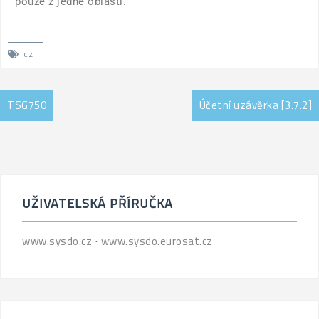
pouze z jedné oblasti.
cz
TSG750
Účetní uzávěrka [3.7.2]
UŽIVATELSKÁ PŘÍRUČKA
www.sysdo.cz
⋅
www.sysdo.eurosat.cz