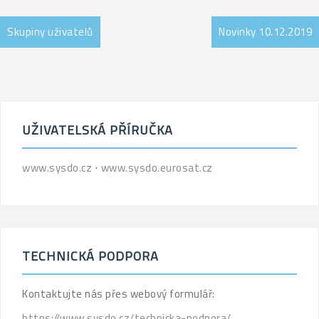
Skupiny uživatelů
Novinky 10.12.2019
UŽIVATELSKÁ PŘÍRUČKA
www.sysdo.cz
⋅
www.sysdo.eurosat.cz
TECHNICKÁ PODPORA
Kontaktujte nás přes webový formulář:
https://www.sysdo.cz/technicka-podpora/