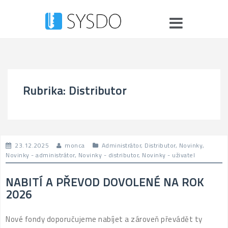
Skip
to
content
Rubrika:
Distributor
23.12.2025
monca
Administrátor
,
Distributor
,
Novinky
,
Novinky - administrátor
,
Novinky - distributor
,
Novinky - uživatel
NABITÍ A PŘEVOD DOVOLENÉ NA ROK
2026
Nové fondy doporučujeme nabíjet a zároveň převádět ty