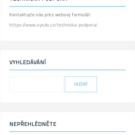
Kontaktujte nás přes webový formulář:
https://www.sysdo.cz/technicka-podpora/
VYHLEDÁVÁNÍ
'
.
_x(
'Search
for:',
'label'
)
NEPŘEHLÉDNĚTE
.