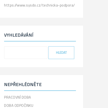
https://www.sysdo.cz/technicka-podpora/
VYHLEDÁVÁNÍ
'
.
_x(
'Search
for:',
'label'
)
NEPŘEHLÉDNĚTE
.
'
PRACOVNÍ DOBA
DOBA ODPOČINKU