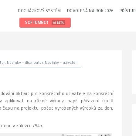
DOCHÁZKOVÝ SYSTÉM
DOVOLENÁ NA ROK 2026
PŘÍSTU
SOFTUMBOT
AI BETA
tor
,
Novinky - distributor
,
Novinky - uživatel
vání aktivit pro konkrétního uživatele na konkrétní
ty aplikovat na různé výkony, např. přiřazení úkolů
času na projektu, počet vyrobených výrobků za den,
 menu v záložce
Plán
.