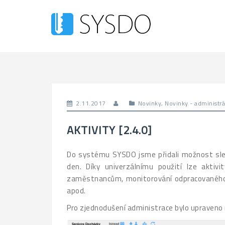
Skip
to
content
2.11.2017
Novinky
,
Novinky - administrá
AKTIVITY [2.4.0]
Do systému SYSDO jsme přidali možnost sledo
den. Díky univerzálnímu použití lze aktivi
zaměstnancům, monitorování odpracovaného 
apod.
Pro zjednodušení administrace bylo upraveno