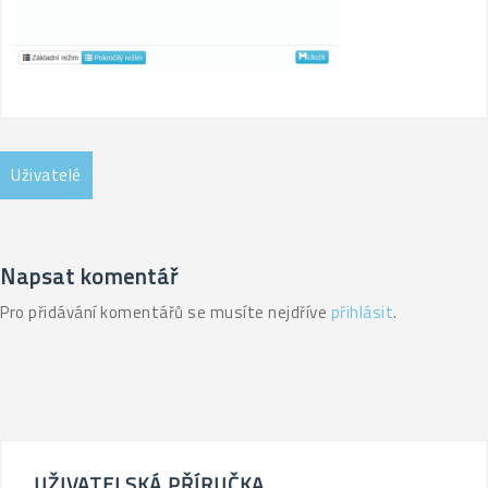
Navigace
Uživatelé
pro
příspěvek
Napsat komentář
Pro přidávání komentářů se musíte nejdříve
přihlásit
.
UŽIVATELSKÁ PŘÍRUČKA