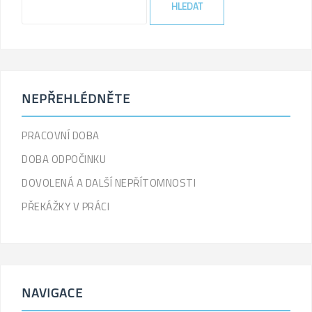
.
_x(
'Search
for:',
'label'
)
NEPŘEHLÉDNĚTE
.
'
PRACOVNÍ DOBA
DOBA ODPOČINKU
DOVOLENÁ A DALŠÍ NEPŘÍTOMNOSTI
PŘEKÁŽKY V PRÁCI
NAVIGACE