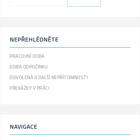
.
_x(
'Search
for:',
'label'
)
NEPŘEHLÉDNĚTE
.
'
PRACOVNÍ DOBA
DOBA ODPOČINKU
DOVOLENÁ A DALŠÍ NEPŘÍTOMNOSTI
PŘEKÁŽKY V PRÁCI
NAVIGACE