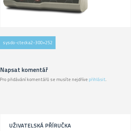
Navigace
sysdo-ctecka2-300×252
pro
příspěvek
Napsat komentář
Pro přidávání komentářů se musíte nejdříve
přihlásit
.
UŽIVATELSKÁ PŘÍRUČKA