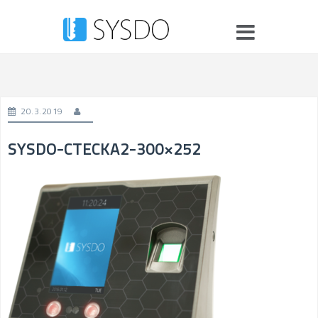
Skip
to
content
20.3.2019
SYSDO-CTECKA2-300×252