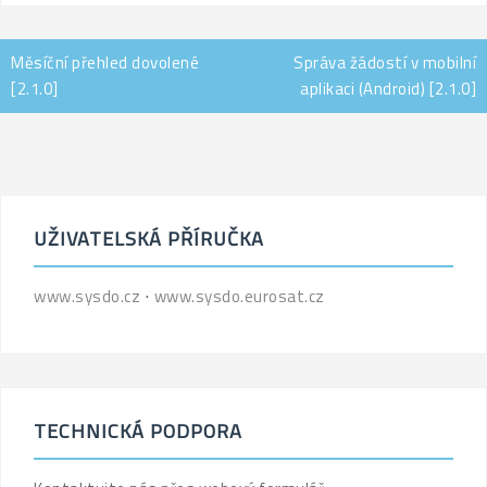
Navigace
Měsíční přehled dovolené
Správa žádostí v mobilní
pro
[2.1.0]
aplikaci (Android) [2.1.0]
příspěvek
UŽIVATELSKÁ PŘÍRUČKA
www.sysdo.cz
⋅
www.sysdo.eurosat.cz
TECHNICKÁ PODPORA