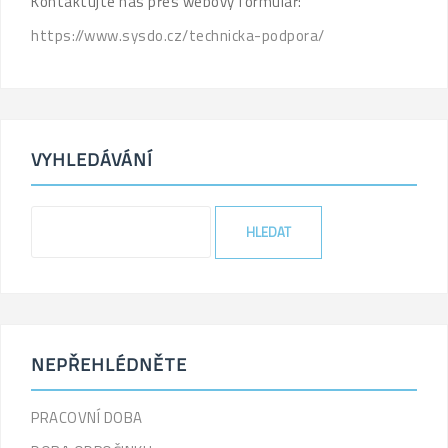
Kontaktujte nás přes webový formulář:
https://www.sysdo.cz/technicka-podpora/
VYHLEDÁVÁNÍ
'
.
_x(
'Search
for:',
'label'
)
NEPŘEHLÉDNĚTE
.
'
PRACOVNÍ DOBA