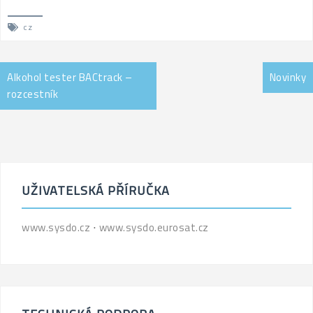
cz
Alkohol tester BACtrack –
Novinky
rozcestník
UŽIVATELSKÁ PŘÍRUČKA
www.sysdo.cz
⋅
www.sysdo.eurosat.cz