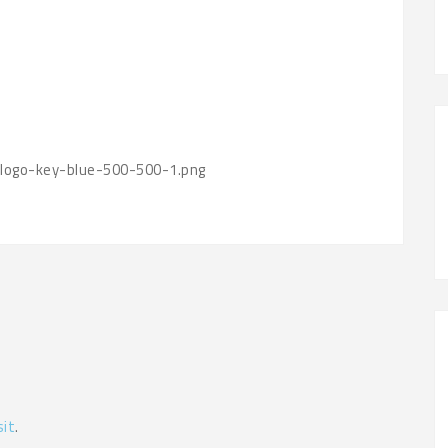
d-logo-key-blue-500-500-1.png
sit
.