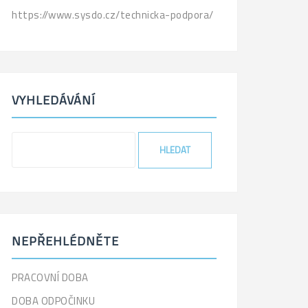
https://www.sysdo.cz/technicka-podpora/
VYHLEDÁVÁNÍ
'
.
_x(
'Search
for:',
'label'
)
NEPŘEHLÉDNĚTE
.
'
PRACOVNÍ DOBA
DOBA ODPOČINKU