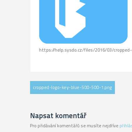
https://help.sysdo.cz/files/2016/03/croppe
Navigace
cropped-logo-key-blue-500-500-1.png
pro
příspěvek
Napsat komentář
Pro přidávání komentářů se musíte nejdříve
přihlá