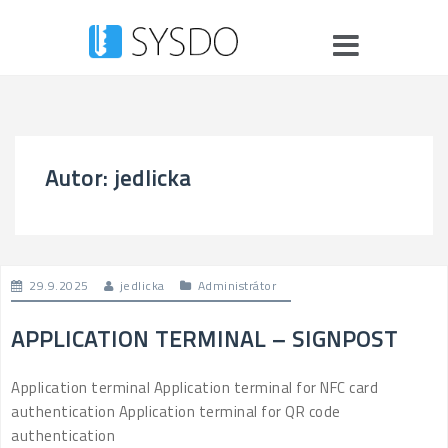
S
k
i
p
t
o
c
Autor:
jedlicka
o
n
t
e
n
29.9.2025
jedlicka
Administrátor
t
APPLICATION TERMINAL – SIGNPOST
Application terminal Application terminal for NFC card
authentication Application terminal for QR code
authentication