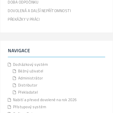
DOBA ODPOČINKU
c
h
DOVOLENÁ A DALŠÍ NEPŘÍTOMNOSTI
f
PŘEKÁŽKY V PRÁCI
o
r
:
'
,
NAVIGACE
'
l
a
Docházkový systém
b
Běžný uživatel
e
Administrátor
l
Distributor
'
Překladatel
)
Nabití a převod dovolené na rok 2026
.
'
Přístupový systém