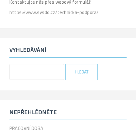
Kontaktujte nás přes webový formulář:
https://www.sysdo.cz/technicka-podpora/
VYHLEDÁVÁNÍ
'
.
_
x
(
'
S
NEPŘEHLÉDNĚTE
e
a
PRACOVNÍ DOBA
r