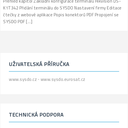
Přehled kapitol Základní konfigurace terminálu Hikvision DS-
K1T342 Přidání terminálu do SYSDO Nastavení firmy Editace
čtečky z webové aplikace Popis konektorů PDF Propojení se
SYSDO PDF […]
UŽIVATELSKÁ PŘÍRUČKA
www.sysdo.cz
⋅
www.sysdo.eurosat.cz
TECHNICKÁ PODPORA