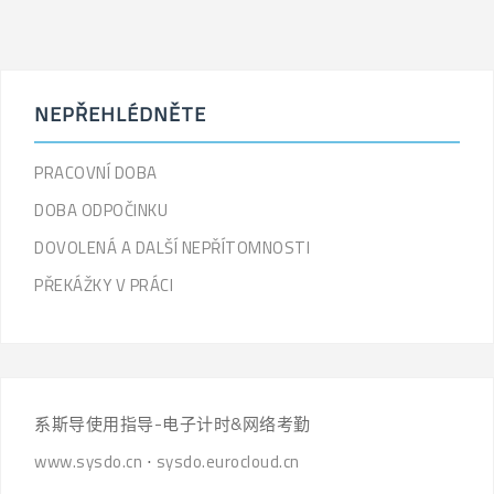
导
航
NEPŘEHLÉDNĚTE
PRACOVNÍ DOBA
DOBA ODPOČINKU
DOVOLENÁ A DALŠÍ NEPŘÍTOMNOSTI
PŘEKÁŽKY V PRÁCI
系斯导使用指导-电子计时&网络考勤
www.sysdo.cn
⋅
sysdo.eurocloud.cn